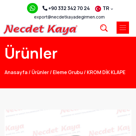
+90 332 342 70 24
TR
export@necdetkayadegirmen.com
Ürünler
Anasayfa
/
Ürünler
/
Eleme Grubu
/
KROM DİK KLAPE