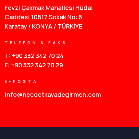
Fevzi Çakmak Mahallesi Hüdai
Caddesi 10617 Sokak No: 6
Karatay / KONYA / TÜRKİYE
TELEFON & FAKS
T: +90 332 342 70 24
F: +90 332 342 70 29
E-POSTA
info@necdetkayadegirmen.com