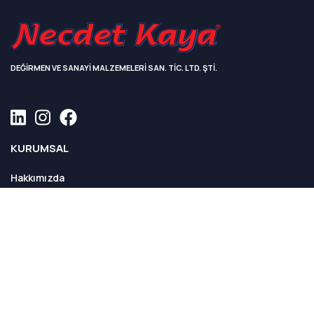
DEĞİRMEN VE SANAYİ MALZEMELERİ SAN. TİC. LTD. ŞTİ.
KURUMSAL
Hakkımızda
Sayılarla Necdet Kaya
Fabrikamızdan Kareler
Kalite Politikamız
ÜRÜNLER
Tüm Ürünler
DOKÜMANLAR