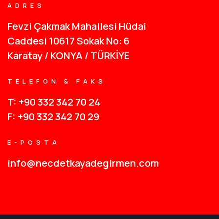
ADRES
Fevzi Çakmak Mahallesi Hüdai
Caddesi 10617 Sokak No: 6
Karatay / KONYA / TÜRKİYE
TELEFON & FAKS
T: +90 332 342 70 24
F: +90 332 342 70 29
E-POSTA
info@necdetkayadegirmen.com