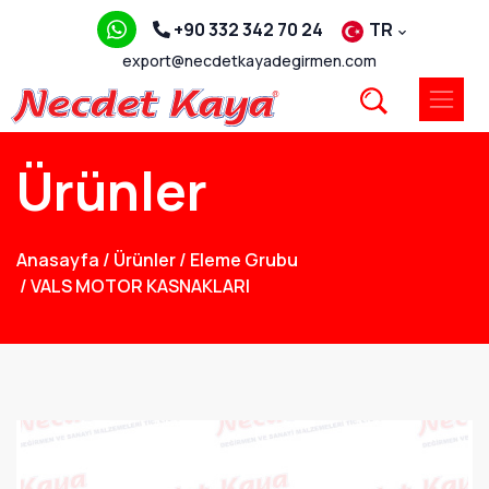
+90 332 342 70 24
TR
export@necdetkayadegirmen.com
Ürünler
Anasayfa
/
Ürünler
/
Eleme Grubu
/
VALS MOTOR KASNAKLARI